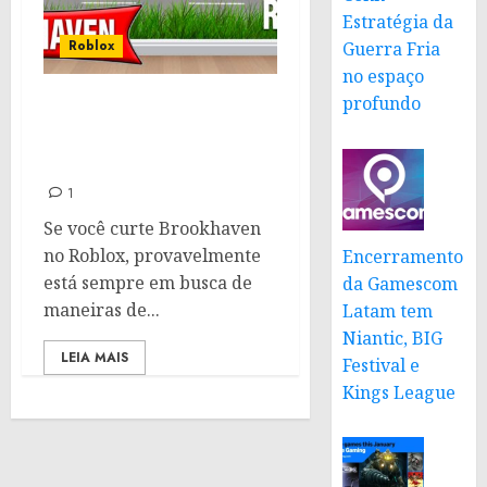
Estratégia da
Roblox
Guerra Fria
no espaço
profundo
Códigos para
Brookhaven: Janeiro de
2025
1
Se você curte Brookhaven
no Roblox, provavelmente
Encerramento
está sempre em busca de
da Gamescom
maneiras de...
Latam tem
Niantic, BIG
LEIA MAIS
Festival e
Kings League