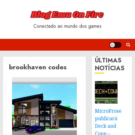
Skip
to
content
Conectado ao mundo dos games
ÚLTIMAS
brookhaven codes
NOTÍCIAS
MicroProse
publicará
Deck and
Conn –