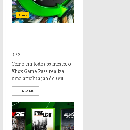
Xbox
Última chance: Veja os
jogos que saem do Game
Pass neste mês
0
Como em todos os meses, o
Xbox Game Pass realiza
uma atualização de seu...
LEIA MAIS