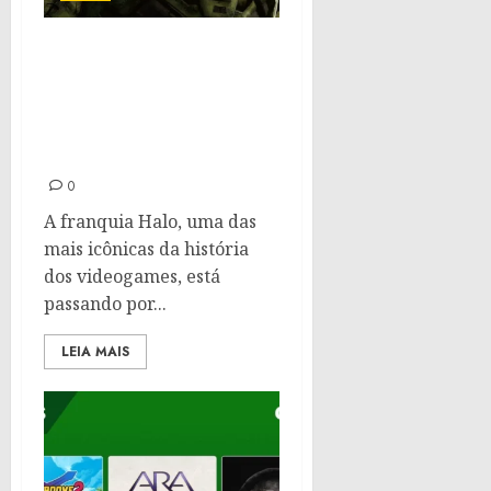
Halo Studios: A nova
identidade da 343
Industries e novos
projetos na Unreal
Engine 5
0
A franquia Halo, uma das
mais icônicas da história
dos videogames, está
passando por...
LEIA MAIS