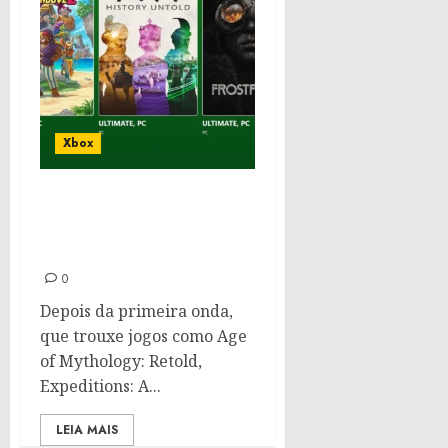
Xbox
Novos jogos no Game
Pass que chegarão em
Setembro | Confira
0
Depois da primeira onda,
que trouxe jogos como Age
of Mythology: Retold,
Expeditions: A...
LEIA MAIS