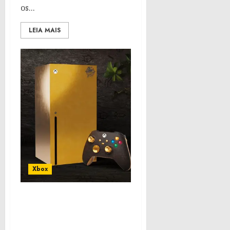
os...
LEIA MAIS
Xbox
Xbox Series X terá uma
edição especial inspirada
em Indiana Jones