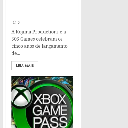
Death Stranding:
Director’s Cut chega ao
Xbox Series S|X
0
A Kojima Productions e a
505 Games celebram os
cinco anos de lançamento
de...
LEIA MAIS