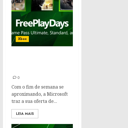
Xbox
Aproveite o fim de
semana com os jogos
grátis no Xbox Game Pass
0
Com o fim de semana se
aproximando, a Microsoft
traz a sua oferta de...
LEIA MAIS