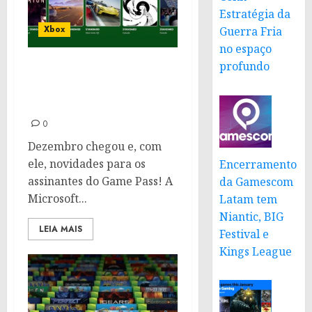
Estratégia da
Xbox
Guerra Fria
no espaço
profundo
Microsoft revela a
primeira leva de jogos do
Game Pass de Dezembro
0
Dezembro chegou e, com
ele, novidades para os
Encerramento
assinantes do Game Pass! A
da Gamescom
Microsoft...
Latam tem
Niantic, BIG
LEIA MAIS
Festival e
Kings League