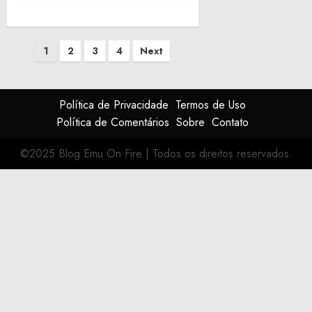
Paginação
1
2
3
4
Next
de
posts
Política de Privacidade
Termos de Uso
Política de Comentários
Sobre
Contato
©2025 Blog Emu On Fire
|
Todos os direitos reservados.