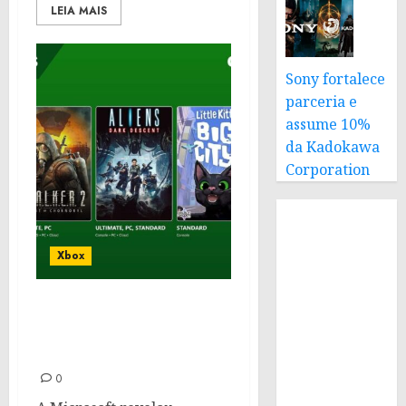
LEIA MAIS
Sony fortalece
parceria e
assume 10%
da Kadokawa
Corporation
Xbox
S.T.A.L.K.E.R. 2 e outros
títulos chegam ao Xbox
Game Pass em Novembro
0