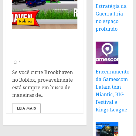
Estratégia da
Guerra Fria
no espaço
Roblox
profundo
Códigos para
Brookhaven: Janeiro de
2025
1
Encerramento
Se você curte Brookhaven
da Gamescom
no Roblox, provavelmente
Latam tem
está sempre em busca de
Niantic, BIG
maneiras de...
Festival e
LEIA MAIS
Kings League