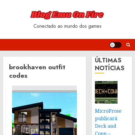
Skip
to
content
Conectado ao mundo dos games
ÚLTIMAS
brookhaven outfit
NOTÍCIAS
codes
MicroProse
publicará
Deck and
Conn –