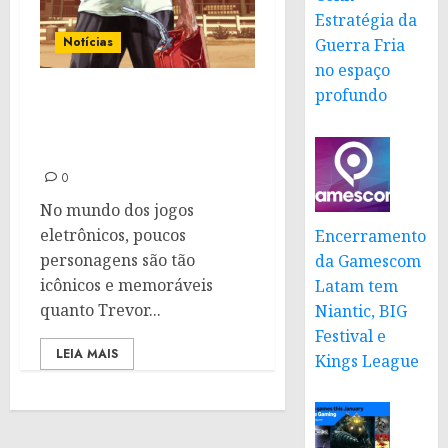
Estratégia da
Notícias
Guerra Fria
no espaço
profundo
DLC cancelada de GTA 5:
Trevor Phillips na pele
de James Bond
0
No mundo dos jogos
eletrônicos, poucos
Encerramento
personagens são tão
da Gamescom
icônicos e memoráveis
Latam tem
quanto Trevor...
Niantic, BIG
Festival e
LEIA MAIS
Kings League