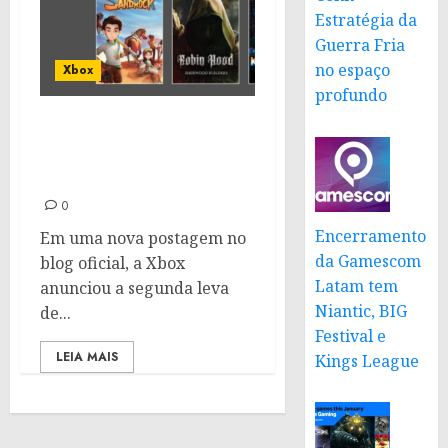
Estratégia da
Guerra Fria
no espaço
Xbox
profundo
Xbox Game Pass junho de
2024: Confira as
novidades
0
Encerramento
Em uma nova postagem no
da Gamescom
blog oficial, a Xbox
Latam tem
anunciou a segunda leva
Niantic, BIG
de...
Festival e
LEIA MAIS
Kings League