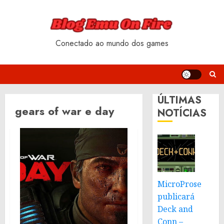
Skip
to
content
Conectado ao mundo dos games
ÚLTIMAS
gears of war e day
NOTÍCIAS
MicroProse
publicará
Deck and
Conn –