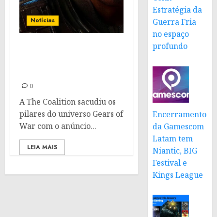
Estratégia da
Notícias
Guerra Fria
no espaço
profundo
Gears of War: E-Day – A
origem da guerra contra
os Locust
0
A The Coalition sacudiu os
pilares do universo Gears of
Encerramento
War com o anúncio...
da Gamescom
Latam tem
LEIA MAIS
Niantic, BIG
Festival e
Kings League