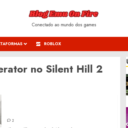
Conectado ao mundo dos games
ATAFORMAS
ROBLOX
rator no Silent Hill 2
FSR no Silent Hill 2 Remake: Ative para
maximizar o desempenho
2