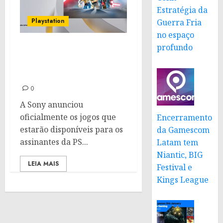
Estratégia da
Playstation
Guerra Fria
no espaço
profundo
PS Plus de agosto 2024:
Confira os jogos que
chegam ao catálogo
0
A Sony anunciou
oficialmente os jogos que
Encerramento
estarão disponíveis para os
da Gamescom
assinantes da PS...
Latam tem
Niantic, BIG
LEIA MAIS
Festival e
Kings League