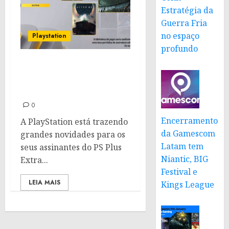
Estratégia da
Guerra Fria
no espaço
Playstation
profundo
PS Plus Extra e Deluxe de
junho 2024: Confira as
novidades
0
Encerramento
A PlayStation está trazendo
da Gamescom
grandes novidades para os
Latam tem
seus assinantes do PS Plus
Niantic, BIG
Extra...
Festival e
LEIA MAIS
Kings League