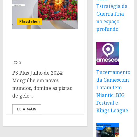
Estratégia da
Guerra Fria
no espaço
Playstation
profundo
PS Plus Julho de 2024:
Novos jogos mensais à
partir do dia 2
0
Encerramento
PS Plus Julho de 2024:
da Gamescom
Mergulhe em novos
Latam tem
mundos, domine as pistas
Niantic, BIG
de gelo...
Festival e
LEIA MAIS
Kings League