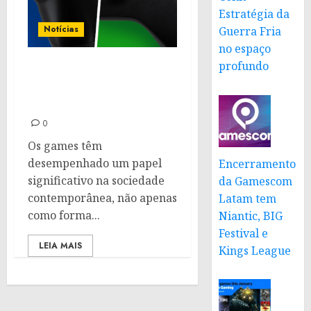
Estratégia da
Notícias
Guerra Fria
no espaço
profundo
Marco Legal dos Games é
aprovado no Brasil e vira
Lei
0
Os games têm
desempenhado um papel
Encerramento
significativo na sociedade
da Gamescom
contemporânea, não apenas
Latam tem
como forma...
Niantic, BIG
Festival e
LEIA MAIS
Kings League