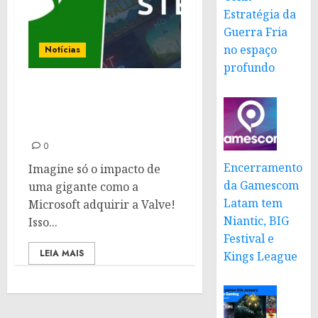
Estratégia da
Guerra Fria
no espaço
Notícias
profundo
Microsoft pode adquirir
a Valve por US$ 16 bilhões
| Rumor
0
Encerramento
Imagine só o impacto de
da Gamescom
uma gigante como a
Latam tem
Microsoft adquirir a Valve!
Niantic, BIG
Isso...
Festival e
LEIA MAIS
Kings League