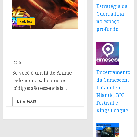
Estratégia da
Guerra Fria
no espaço
Roblox
profundo
Códigos Anime
Defenders: Janeiro de
2025
0
Encerramento
Se você é um fã de Anime
da Gamescom
Defenders, sabe que os
Latam tem
códigos são essenciais...
Niantic, BIG
LEIA MAIS
Festival e
Kings League