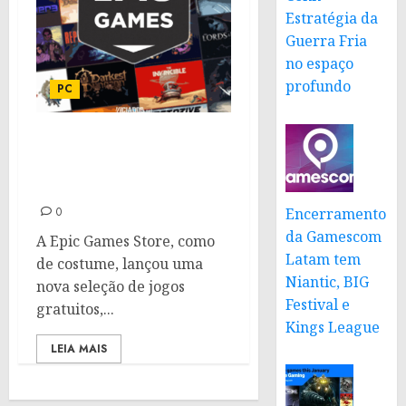
Estratégia da
Guerra Fria
no espaço
profundo
PC
Jogos gratuitos na Epic
Games Store: The Big Con
e Town of Salem 2
Encerramento
0
da Gamescom
A Epic Games Store, como
Latam tem
de costume, lançou uma
Niantic, BIG
nova seleção de jogos
Festival e
gratuitos,...
Kings League
LEIA MAIS