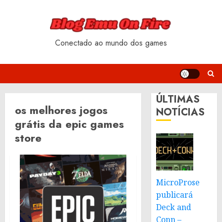
Skip
to
content
Conectado ao mundo dos games
ÚLTIMAS
os melhores jogos
NOTÍCIAS
grátis da epic games
store
MicroProse
publicará
Deck and
Conn –