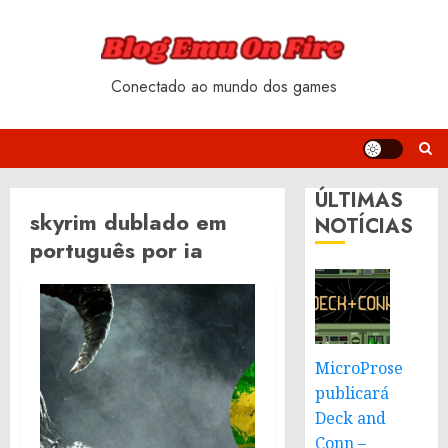
Skip
to
content
Conectado ao mundo dos games
ÚLTIMAS
skyrim dublado em
NOTÍCIAS
português por ia
MicroProse
publicará
Deck and
Conn –