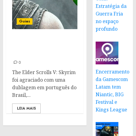
Estratégia da
Guerra Fria
no espaço
Guias
profundo
The Elder Scrolls V:
Skyrim dublado em
português feita por IA
0
Encerramento
The Elder Scrolls V: Skyrim
da Gamescom
foi agraciado com uma
Latam tem
dublagem em português do
Niantic, BIG
Brasil,...
Festival e
LEIA MAIS
Kings League