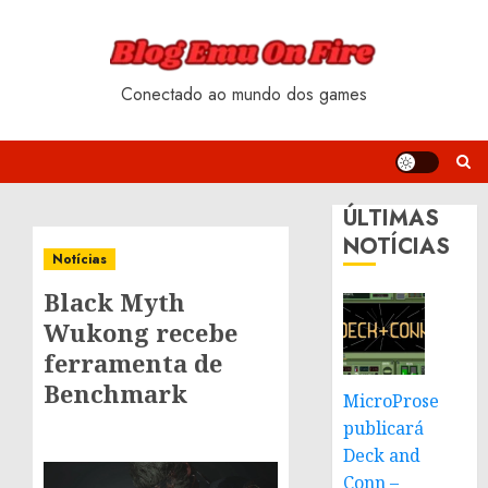
Skip
to
content
Conectado ao mundo dos games
ÚLTIMAS
NOTÍCIAS
Notícias
Black Myth
Wukong recebe
ferramenta de
Benchmark
MicroProse
publicará
Deck and
Conn –