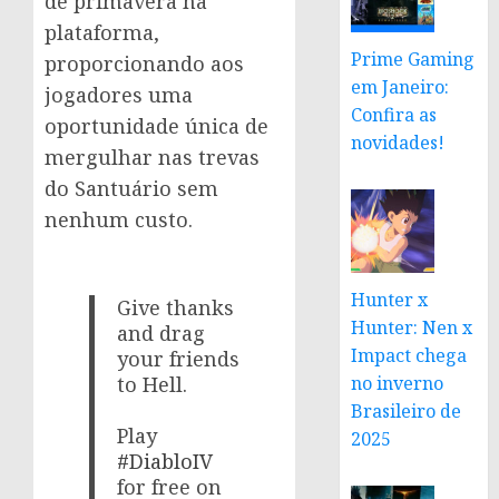
de primavera na
plataforma,
Prime Gaming
proporcionando aos
em Janeiro:
jogadores uma
Confira as
oportunidade única de
novidades!
mergulhar nas trevas
do Santuário sem
nenhum custo.
Hunter x
Give thanks
Hunter: Nen x
and drag
Impact chega
your friends
to Hell.
no inverno
Brasileiro de
Play
2025
#DiabloIV
for free on