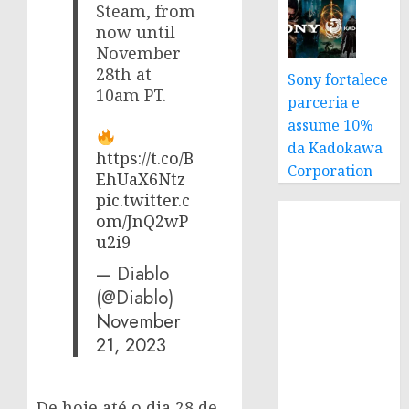
Steam, from
now until
November
28th at
Sony fortalece
10am PT.
parceria e
assume 10%
da Kadokawa
https://t.co/B
Corporation
EhUaX6Ntz
pic.twitter.c
om/JnQ2wP
u2i9
— Diablo
(@Diablo)
November
21, 2023
De hoje até o dia 28 de