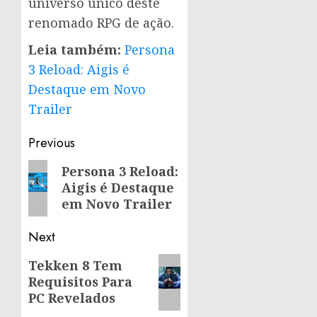
universo único deste
renomado RPG de ação.
Leia também:
Persona
3 Reload: Aigis é
Destaque em Novo
Trailer
Post
Previous
navigation
Previous
Persona 3 Reload:
Aigis é Destaque
post:
em Novo Trailer
Next
Next
Tekken 8 Tem
Requisitos Para
post:
PC Revelados