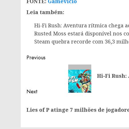
FONTE:
Gamevicio
Leia também:
Hi-Fi Rush: Aventura rítmica chega a
Rusted Moss estará disponível nos co
Steam quebra recorde com 36,3 milh
Post
Previous
navigation
Previous
Hi-Fi Rush:
post:
Next
Next
Lies of P atinge 7 milhões de jogado
post: