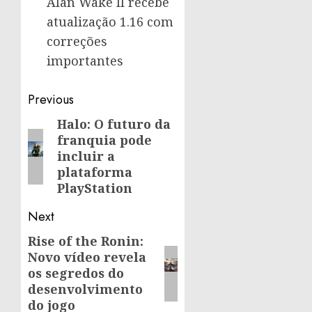
Alan Wake II recebe
atualização 1.16 com
correções
importantes
Post
Previous
navigation
Halo: O futuro da
Previous
franquia pode
post:
incluir a
plataforma
PlayStation
Next
Rise of the Ronin:
Next
Novo vídeo revela
post:
os segredos do
desenvolvimento
do jogo