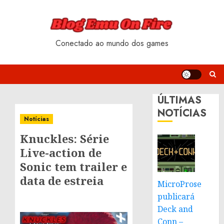
Skip
to
content
Conectado ao mundo dos games
ÚLTIMAS
NOTÍCIAS
Notícias
Knuckles: Série
Live-action de
Sonic tem trailer e
data de estreia
MicroProse
publicará
Deck and
Conn –