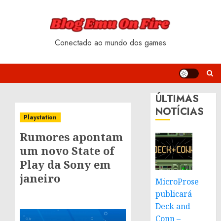
Skip
to
content
Conectado ao mundo dos games
ÚLTIMAS
NOTÍCIAS
Playstation
Rumores apontam
um novo State of
Play da Sony em
janeiro
MicroProse
publicará
Deck and
Conn –