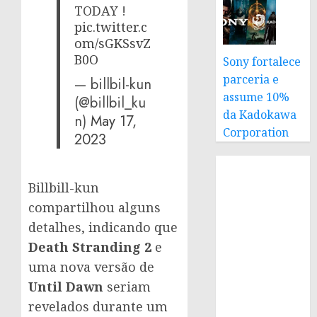
TODAY !
pic.twitter.c
om/sGKSsvZ
B0O
Sony fortalece
parceria e
— billbil-kun
assume 10%
(@billbil_ku
da Kadokawa
n)
May 17,
Corporation
2023
Billbill-kun
compartilhou alguns
detalhes, indicando que
Death Stranding 2
e
uma nova versão de
Until Dawn
seriam
revelados durante um