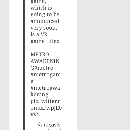
game,
which is
going to be
announced
very soon,
is a VR
game titled
METRO
AWAKENIN
G
#metro
#metrogam
e
#metroawa
kening
pic.twitter.c
om/xFwpJE0
vV5
— Kurakasis