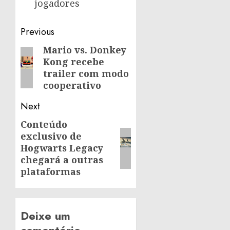
jogadores
Post
Previous
navigation
Mario vs. Donkey
Previous
Kong recebe
post:
trailer com modo
cooperativo
Next
Conteúdo
Next
exclusivo de
post:
Hogwarts Legacy
chegará a outras
plataformas
Deixe um