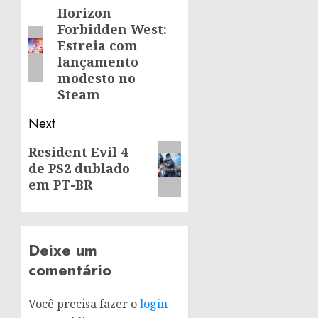
navigation
Horizon
Previous
Forbidden West:
post:
Estreia com
lançamento
modesto no
Steam
Next
Next
Resident Evil 4
de PS2 dublado
post:
em PT-BR
Deixe um
comentário
Você precisa fazer o
login