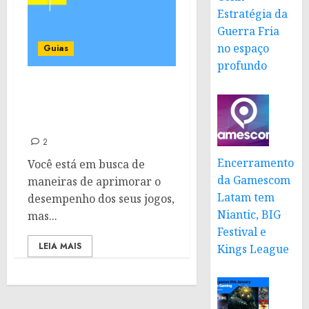
Estratégia da
Guerra Fria
no espaço
Guias
profundo
Como configurar o
Lossless Scaling: Tutorial
definitivo
2
Encerramento
Você está em busca de
da Gamescom
maneiras de aprimorar o
Latam tem
desempenho dos seus jogos,
Niantic, BIG
mas...
Festival e
LEIA MAIS
Kings League