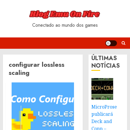
Skip
to
content
Conectado ao mundo dos games
ÚLTIMAS
configurar lossless
NOTÍCIAS
scaling
MicroProse
publicará
Deck and
Conn –