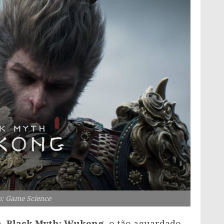
: Game Science
a,
Black Myth: Wukong
, o tão aguardado