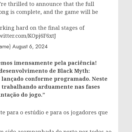
e thrilled to announce that the full
ong
is complete, and the game will be
rking hard on the final stages of
twitter.com/KOpj6F6xtJ
Game)
August 6, 2024
emos imensamente pela paciência!
 desenvolvimento de Black Myth:
rá lançado conforme programado. Neste
á trabalhando arduamente nas fases
antação do jogo.”
e para o estúdio e para os jogadores que
m sido acompanhada de perto por todos ao