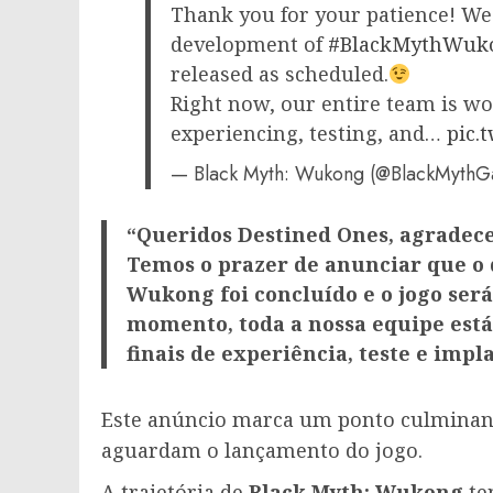
Thank you for your patience! We'r
development of
#BlackMythWuk
released as scheduled.
Right now, our entire team is wo
experiencing, testing, and…
pic.
— Black Myth: Wukong (@BlackMyth
“Queridos Destined Ones, agradec
Temos o prazer de anunciar que o
Wukong foi concluído e o jogo se
momento, toda a nossa equipe est
finais de experiência, teste e impl
Este anúncio marca um ponto culminant
aguardam o lançamento do jogo.
A trajetória de
Black Myth: Wukong
te