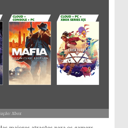
ução: Xbox
das maiores atrações para os gamers,