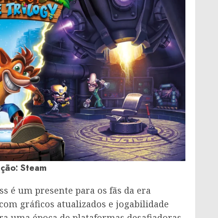
ção: Steam
s é um presente para os fãs da era
 com gráficos atualizados e jogabilidade
ra uma época de plataformas desafiadoras