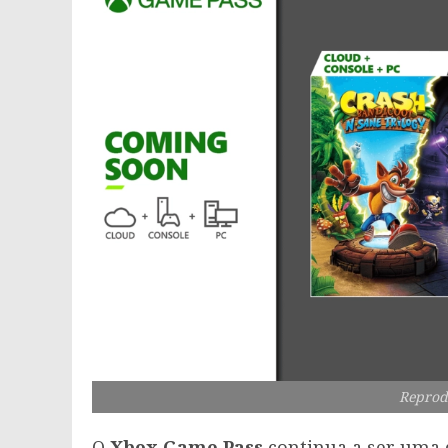
Reprod
O
Xbox Game Pass
continua a ser uma 