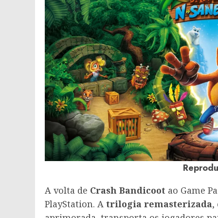
Reprodu
A volta de
Crash Bandicoot
ao Game Pas
PlayStation. A
trilogia remasterizada
,
aprimorada, transporta os jogadores pa