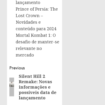
lançamento
Prince of Persia: The
Lost Crown –
Novidades e
conteúdo para 2024
Mortal Kombat 1: O
desafio de manter-se
relevante no
mercado
Post
Previous
navigation
Silent Hill 2
Previous
Remake: Novas
post:
informações e
possíveis data de
lançamento