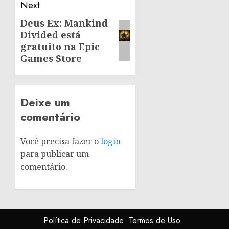
Next
Deus Ex: Mankind
Next
Divided está
post:
gratuito na Epic
Games Store
Deixe um
comentário
Você precisa fazer o
login
para publicar um
comentário.
Política de Privacidade
Termos de Uso