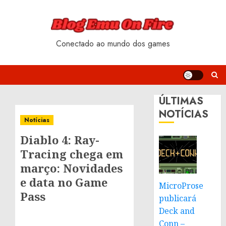
Skip
to
content
Conectado ao mundo dos games
ÚLTIMAS
NOTÍCIAS
Notícias
Diablo 4: Ray-
Tracing chega em
março: Novidades
e data no Game
MicroProse
Pass
publicará
Deck and
Conn –