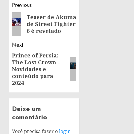
Post
Previous
navigation
Previous
Teaser de Akuma
de Street Fighter
post:
6 é revelado
Next
Prince of Persia:
Next
The Lost Crown –
post:
Novidades e
conteúdo para
2024
Deixe um
comentário
Você precisa fazer o
login