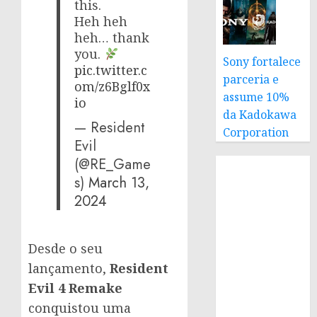
this.
Heh heh
heh… thank
you.
Sony fortalece
pic.twitter.c
parceria e
om/z6Bglf0x
assume 10%
io
da Kadokawa
— Resident
Corporation
Evil
(@RE_Game
s)
March 13,
2024
Desde o seu
lançamento,
Resident
Evil 4 Remake
conquistou uma