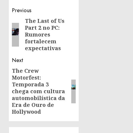
Post
Previous
navigation
The Last of Us
Previous
Part 2 no PC:
post:
Rumores
fortalecem
expectativas
Next
The Crew
Next
Motorfest:
post:
Temporada 3
chega com cultura
automobilística da
Era de Ouro de
Hollywood