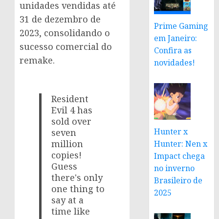
unidades vendidas até
31 de dezembro de
Prime Gaming
2023, consolidando o
em Janeiro:
sucesso comercial do
Confira as
remake.
novidades!
Resident
Evil 4 has
sold over
Hunter x
seven
million
Hunter: Nen x
copies!
Impact chega
Guess
no inverno
there's only
Brasileiro de
one thing to
2025
say at a
time like