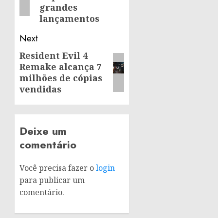
grandes
lançamentos
Next
Resident Evil 4
Next
Remake alcança 7
post:
milhões de cópias
vendidas
Deixe um
comentário
Você precisa fazer o
login
para publicar um
comentário.