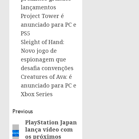
lançamentos
Project Tower é
anunciado para PC e
PS5
Sleight of Hand:
Novo jogo de
espionagem que
desafia convenções
Creatures of Ava: é
anunciado para PC e
Xbox Series
Post
Previous
navigation
PlayStation Japan
Previous
lança vídeo com
post:
os próximos