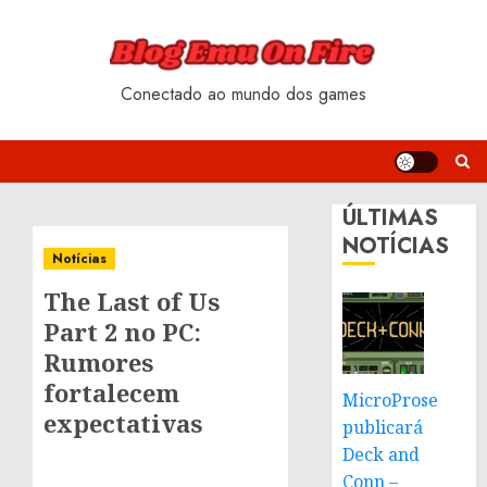
Skip
to
content
Conectado ao mundo dos games
ÚLTIMAS
NOTÍCIAS
Notícias
The Last of Us
Part 2 no PC:
Rumores
fortalecem
MicroProse
expectativas
publicará
Deck and
Conn –