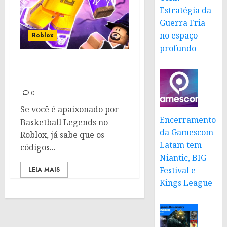
Estratégia da
Guerra Fria
no espaço
Roblox
profundo
Códigos para Basketball
Legends: Janeiro de 2025
0
Se você é apaixonado por
Encerramento
Basketball Legends no
da Gamescom
Roblox, já sabe que os
Latam tem
códigos...
Niantic, BIG
Festival e
LEIA MAIS
Kings League