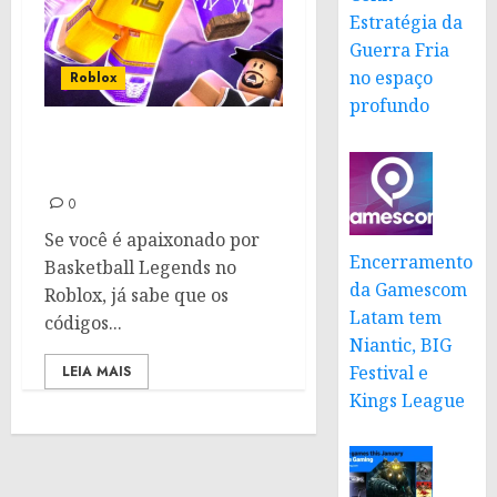
Estratégia da
Guerra Fria
no espaço
Roblox
profundo
Códigos para Basketball
Legends: Janeiro de 2025
0
Se você é apaixonado por
Encerramento
Basketball Legends no
da Gamescom
Roblox, já sabe que os
Latam tem
códigos...
Niantic, BIG
Festival e
LEIA MAIS
Kings League