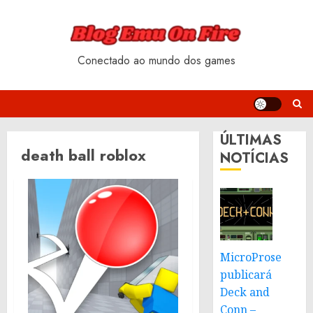
Skip
to
content
Conectado ao mundo dos games
ÚLTIMAS
death ball roblox
NOTÍCIAS
MicroProse
publicará
Deck and
Conn –