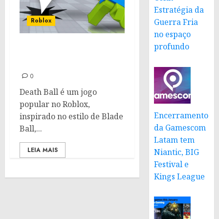
Estratégia da
Roblox
Guerra Fria
no espaço
profundo
Códigos Death Ball:
Janeiro de 2025
0
Death Ball é um jogo
popular no Roblox,
Encerramento
inspirado no estilo de Blade
da Gamescom
Ball,...
Latam tem
LEIA MAIS
Niantic, BIG
Festival e
Kings League