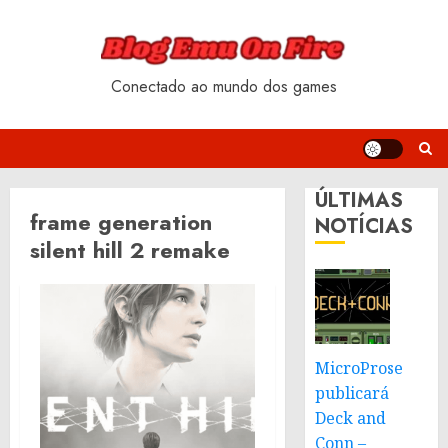
Skip
to
content
Conectado ao mundo dos games
ÚLTIMAS
frame generation
NOTÍCIAS
silent hill 2 remake
MicroProse
publicará
Deck and
Conn –