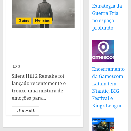
Estratégia da
Guerra Fria
no espaço
Guias
Notícias
profundo
FSR no Silent Hill 2
Remake: Ative para
maximizar o
desempenho
2
Encerramento
Silent Hill 2 Remake foi
da Gamescom
lançado recentemente e
Latam tem
trouxe uma mistura de
Niantic, BIG
emoções para...
Festival e
Kings League
LEIA MAIS