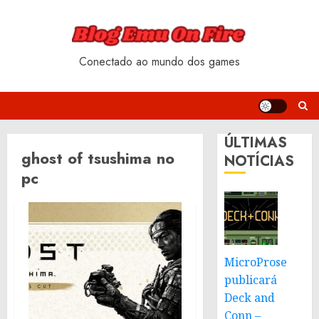
Skip
to
content
Conectado ao mundo dos games
ÚLTIMAS
ghost of tsushima no
NOTÍCIAS
pc
MicroProse
publicará
Deck and
Conn –