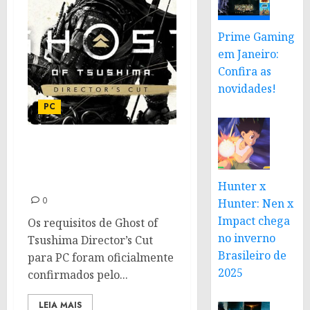
Prime Gaming
em Janeiro:
Confira as
novidades!
PC
Requisitos de Ghost of
Tsushima Director’s para
PC é revelado
Hunter x
0
Hunter: Nen x
Impact chega
Os requisitos de Ghost of
no inverno
Tsushima Director’s Cut
Brasileiro de
para PC foram oficialmente
2025
confirmados pelo...
LEIA MAIS