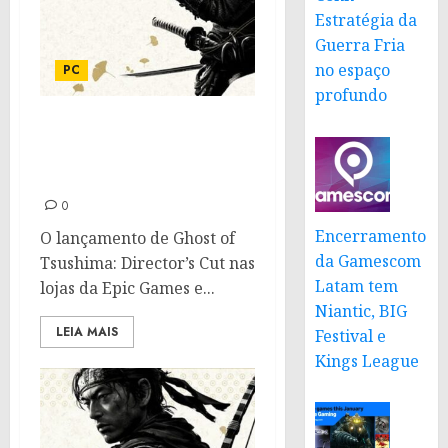
Estratégia da
Guerra Fria
no espaço
PC
profundo
Ghost of Tsushima:
Director’s Cut é lançado
no PC
0
Encerramento
O lançamento de Ghost of
da Gamescom
Tsushima: Director’s Cut nas
Latam tem
lojas da Epic Games e...
Niantic, BIG
LEIA MAIS
Festival e
Kings League