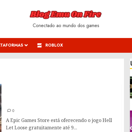
Conectado ao mundo dos games
ATAFORMAS
ROBLOX
Hell Let Loose grátis na Epic Games Store:
Resgate até 9 de Janeiro
0
A Epic Games Store está oferecendo o jogo Hell
Let Loose gratuitamente até 9...