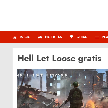
Skip
to
content
INÍCIO
NOTÍCIAS
GUIAS
PL
Hell Let Loose gratis