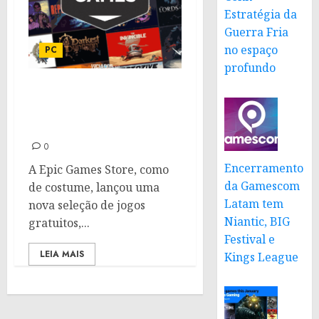
Estratégia da
Guerra Fria
no espaço
PC
profundo
Jogos gratuitos na Epic
Games Store: The Big Con
e Town of Salem 2
0
Encerramento
A Epic Games Store, como
da Gamescom
de costume, lançou uma
Latam tem
nova seleção de jogos
Niantic, BIG
gratuitos,...
Festival e
LEIA MAIS
Kings League