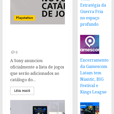
Estratégia da
Guerra Fria
no espaço
Playstation
profundo
PS Plus de Outubro:
Confira os novos títulos
que chegam ao catálogo
0
Encerramento
A Sony anunciou
da Gamescom
oficialmente a lista de jogos
Latam tem
que serão adicionados ao
Niantic, BIG
catálogo do...
Festival e
LEIA MAIS
Kings League