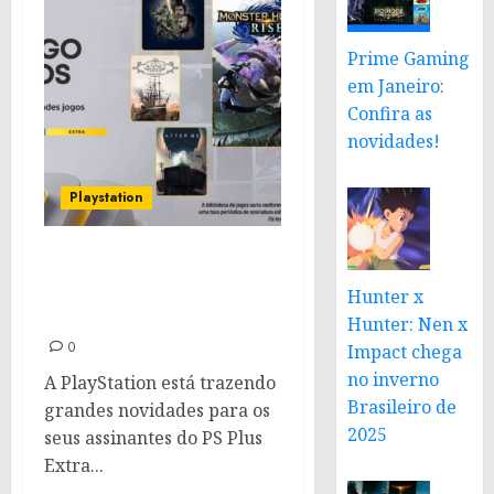
Prime Gaming
em Janeiro:
Confira as
novidades!
Playstation
PS Plus Extra e Deluxe de
junho 2024: Confira as
Hunter x
novidades
Hunter: Nen x
0
Impact chega
no inverno
A PlayStation está trazendo
Brasileiro de
grandes novidades para os
2025
seus assinantes do PS Plus
Extra...