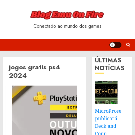
Skip
to
content
Conectado ao mundo dos games
ÚLTIMAS
jogos gratis ps4
NOTÍCIAS
2024
MicroProse
publicará
Deck and
Conn –