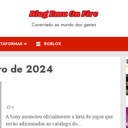
Conectado ao mundo dos games
ATAFORMAS
ROBLOX
ro de 2024
PS Plus de Outubro: Confira os novos títulos
que chegam ao catálogo
0
A Sony anunciou oficialmente a lista de jogos que
serão adicionados ao catálogo do...