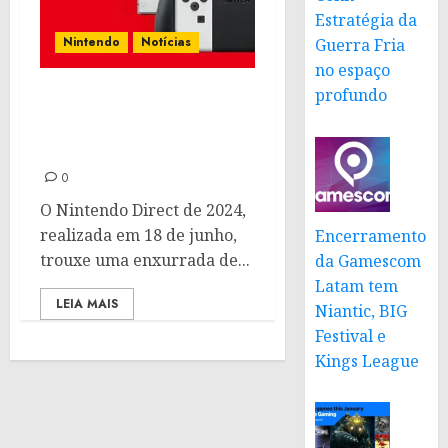
Estratégia da
Nintendo
Notícias
Guerra Fria
no espaço
profundo
Jogos anunciados no
Nintendo Direct 2024 |
Saiba tudo o que rolou
0
O Nintendo Direct de 2024,
realizada em 18 de junho,
Encerramento
trouxe uma enxurrada de...
da Gamescom
Latam tem
LEIA MAIS
Niantic, BIG
Festival e
Kings League