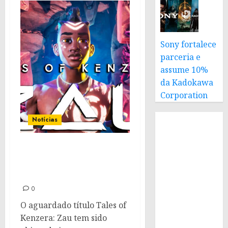
Sony fortalece
parceria e
assume 10%
da Kadokawa
Corporation
Notícias
Tales of Kenzera: Zau
recebe trailer de
lançamento
0
O aguardado título Tales of
Kenzera: Zau tem sido