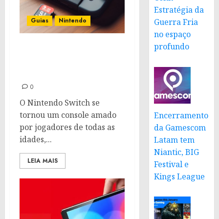
Estratégia da
Guias
Nintendo
Guerra Fria
no espaço
profundo
Como mover dados para
um cartão microSD no
Nintendo Switch?
0
O Nintendo Switch se
tornou um console amado
Encerramento
por jogadores de todas as
da Gamescom
idades,...
Latam tem
Niantic, BIG
LEIA MAIS
Festival e
Kings League