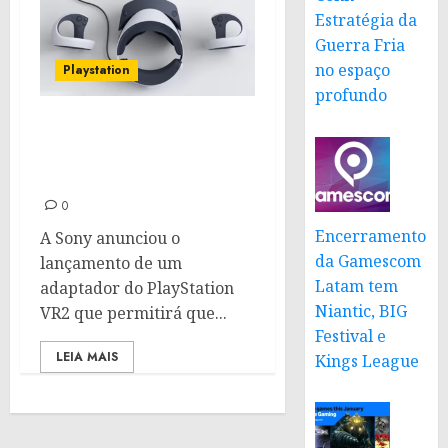
Estratégia da
Guerra Fria
no espaço
Playstation
profundo
Sony anuncia adaptador
do PlayStation VR2 para
PC
0
Encerramento
A Sony anunciou o
da Gamescom
lançamento de um
Latam tem
adaptador do PlayStation
Niantic, BIG
VR2 que permitirá que...
Festival e
LEIA MAIS
Kings League