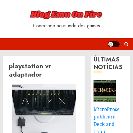
Skip
to
content
Conectado ao mundo dos games
ÚLTIMAS
playstation vr
NOTÍCIAS
adaptador
MicroProse
publicará
Deck and
Conn –