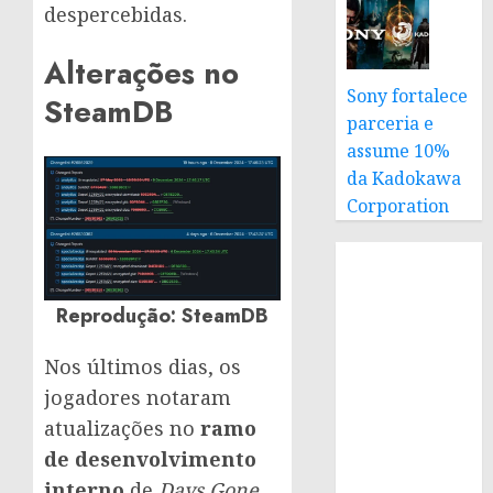
despercebidas.
Alterações no
Sony fortalece
SteamDB
parceria e
assume 10%
da Kadokawa
Corporation
Reprodução: SteamDB
Nos últimos dias, os
jogadores notaram
atualizações no
ramo
de desenvolvimento
interno
de
Days Gone
.