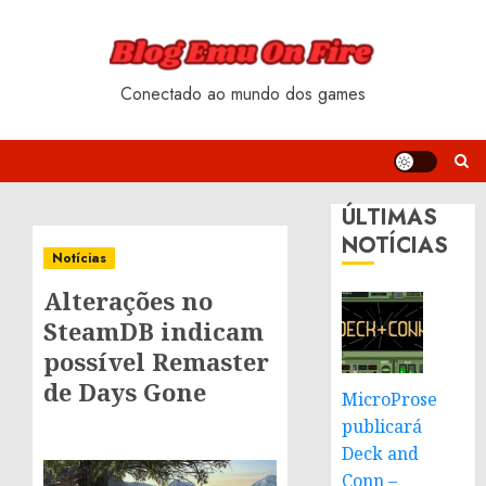
Skip
to
content
Conectado ao mundo dos games
ÚLTIMAS
NOTÍCIAS
Notícias
Alterações no
SteamDB indicam
possível Remaster
de Days Gone
MicroProse
publicará
Deck and
Conn –