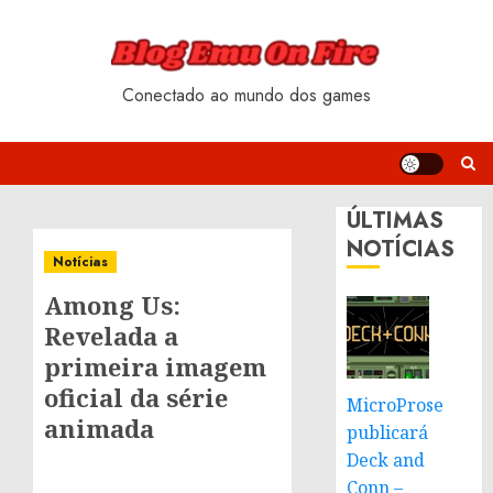
Skip
to
content
Conectado ao mundo dos games
ÚLTIMAS
NOTÍCIAS
Notícias
Among Us:
Revelada a
primeira imagem
oficial da série
MicroProse
animada
publicará
Deck and
Conn –