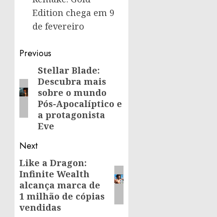
Edition chega em 9
de fevereiro
Post
Previous
navigation
Stellar Blade:
Previous
Descubra mais
post:
sobre o mundo
Pós-Apocalíptico e
a protagonista
Eve
Next
Like a Dragon:
Next
Infinite Wealth
post:
alcança marca de
1 milhão de cópias
vendidas