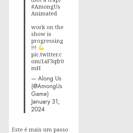
#AmongUs
Animated
work on the
show is
progressing
!!!
pic.twitter.c
om/1aF3qfr0
mH
— Along Us
(@AmongUs
Game)
January 31,
2024
Este é mais um passo