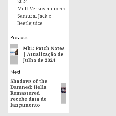
2024
MultiVersus anuncia
Samurai Jack e
Beetlejuice
Post
Previous
navigation
Previous
Mk1: Patch Notes
| Atualização de
post:
Julho de 2024
Next
Shadows of the
Next
Damned: Hella
post:
Remastered
recebe data de
lançamento