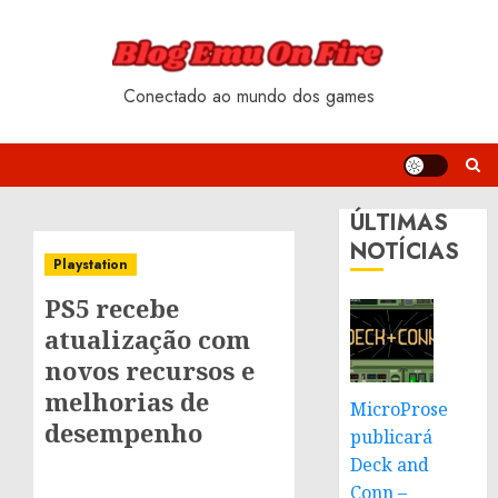
Skip
to
content
Conectado ao mundo dos games
ÚLTIMAS
NOTÍCIAS
Playstation
PS5 recebe
atualização com
novos recursos e
melhorias de
MicroProse
desempenho
publicará
Deck and
Conn –