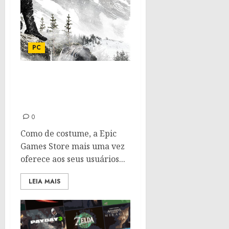
PC
Sniper: Ghost Warrior
Contracts gratuito na
Epic Games
0
Como de costume, a Epic
Games Store mais uma vez
oferece aos seus usuários...
LEIA MAIS