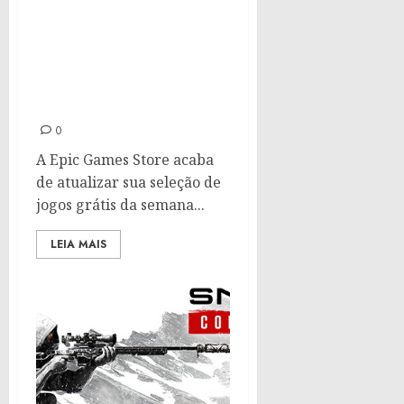
Jogos grátis da semana
Epic Games: Rugrats
Adventures in Gameland
e Super Crazy Rhythm
Castle
0
A Epic Games Store acaba
de atualizar sua seleção de
jogos grátis da semana...
LEIA MAIS