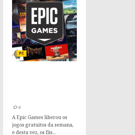
PC
Jogos gratuitos da
semana na Epic Games
Store: Fallout Classic
Collection e Wild Card
Football
0
A Epic Games liberou os
jogos gratuitos da semana,
e desta vez, os fãs...