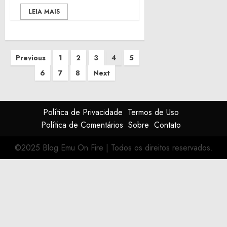
LEIA MAIS
Paginação
Previous
1
2
3
4
5
de
6
7
8
Next
posts
Política de Privacidade
Termos de Uso
Política de Comentários
Sobre
Contato
©2025 Blog Emu On Fire
|
Todos os direitos reservados.