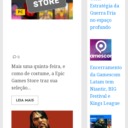
Estratégia da
PC
Guerra Fria
no espaço
profundo
Jogos grátis da semana
na Epic Games: TOEM e
The Last Stand:
Aftermath
0
Mais uma quinta-feira, e
Encerramento
como de costume, a Epic
da Gamescom
Games Store traz sua
Latam tem
seleção...
Niantic, BIG
Festival e
LEIA MAIS
Kings League