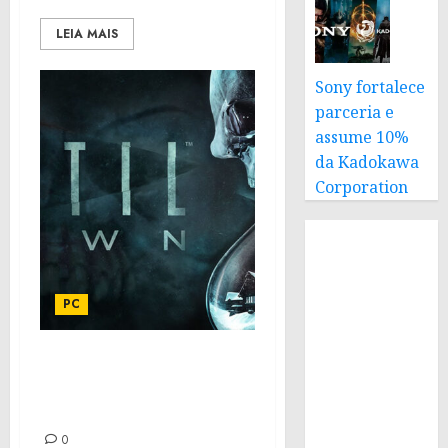
LEIA MAIS
Sony fortalece
parceria e
assume 10%
da Kadokawa
Corporation
PC
Requisitos de sistema de
Until Dawn para PC é
revelado
0