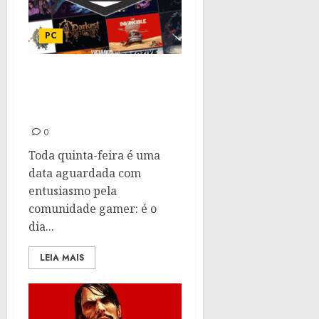
PC
Confira os jogos
gratuitos da semana da
Epic Games Store
0
Toda quinta-feira é uma
data aguardada com
entusiasmo pela
comunidade gamer: é o
dia...
LEIA MAIS