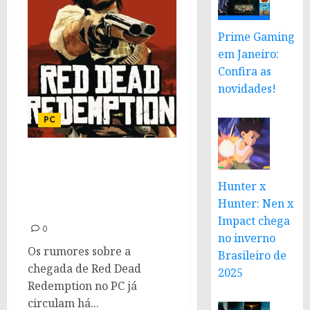
Prime Gaming
em Janeiro:
Confira as
novidades!
PC
Red Dead Redemption no
PC: Novos vazamentos
Hunter x
reforçam lançamento
Hunter: Nen x
próximo
Impact chega
0
no inverno
Os rumores sobre a
Brasileiro de
chegada de Red Dead
2025
Redemption no PC já
circulam há...