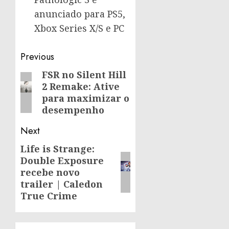
anunciado para PS5,
Xbox Series X/S e PC
Post
Previous
navigation
FSR no Silent Hill
Previous
2 Remake: Ative
post:
para maximizar o
desempenho
Next
Life is Strange:
Next
Double Exposure
post:
recebe novo
trailer | Caledon
True Crime