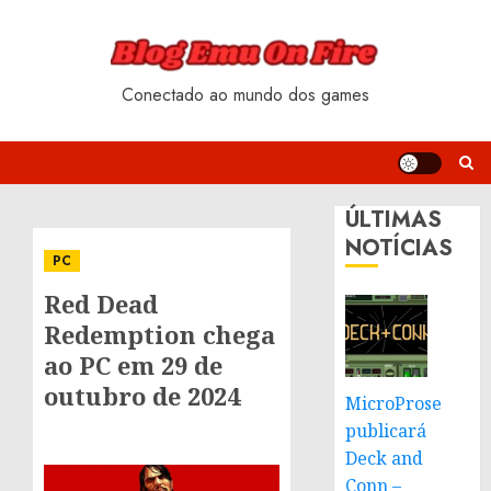
Skip
to
content
Conectado ao mundo dos games
ÚLTIMAS
NOTÍCIAS
PC
Red Dead
Redemption chega
ao PC em 29 de
outubro de 2024
MicroProse
publicará
Deck and
Conn –