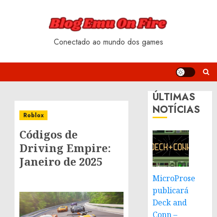
Skip
to
content
Conectado ao mundo dos games
ÚLTIMAS
NOTÍCIAS
Roblox
Códigos de
Driving Empire:
Janeiro de 2025
MicroProse
publicará
Deck and
Conn –