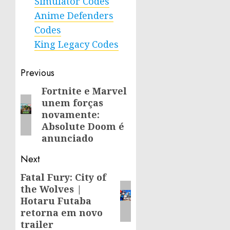
Simulator Codes
Anime Defenders
Codes
King Legacy Codes
Post
Previous
navigation
Fortnite e Marvel
Previous
unem forças
post:
novamente:
Absolute Doom é
anunciado
Next
Fatal Fury: City of
Next
the Wolves |
post:
Hotaru Futaba
retorna em novo
trailer