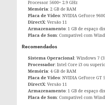
Processor 5600+ 2.9 GHz
Memória
: 2 GB de RAM
Placa de Vídeo
: NVIDIA GeForce 96
DirectX
: Versão 11
Armazenamento
: 1 GB de espaço di
Placa de Som
: Compatível com Win
Recomendados
Sistema Operacional
: Windows 7 (3
Processador
: Intel Core i3 ou superi
Memória
: 4 GB de RAM
Placa de Vídeo
: NVIDIA GeForce GT 
DirectX
: Versão 11
Armazenamento
: 1 GB de espaço di
Placa de Som
: Compatível com Win