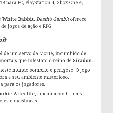
18 para PC, PlayStation 4, Xbox One e,
.
e
White Rabbit
,
Death’s Gambit
oferece
 de jogos de ação e RPG.
it
el de um servo da Morte, incumbido de
imortais que infestam o reino de
Siradon
.
e neste mundo sombrio e perigoso. O jogo
dora e seu ambiente misterioso,
a para os jogadores.
mbit: Afterlife
, adiciona ainda mais
efes e mecânicas.