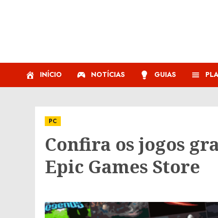
Skip
to
content
INÍCIO
NOTÍCIAS
GUIAS
PL
PC
Confira os jogos gr
Epic Games Store