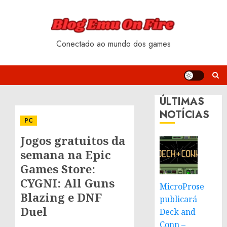
Skip
to
content
Conectado ao mundo dos games
ÚLTIMAS
NOTÍCIAS
PC
Jogos gratuitos da
semana na Epic
Games Store:
CYGNI: All Guns
MicroProse
Blazing e DNF
publicará
Duel
Deck and
Conn –