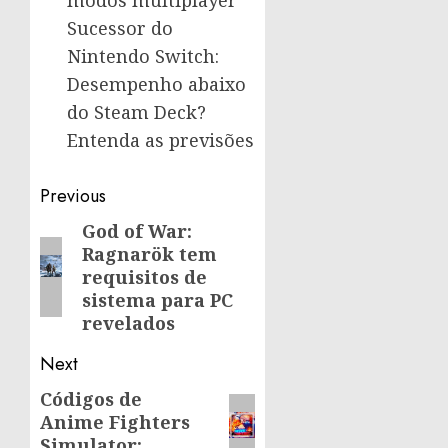
Sucessor do
Nintendo Switch:
Desempenho abaixo
do Steam Deck?
Entenda as previsões
Post
Previous
navigation
God of War:
Previous
Ragnarök tem
post:
requisitos de
sistema para PC
revelados
Next
Códigos de
Next
Anime Fighters
post:
Simulator: