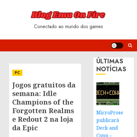
Skip
to
content
Conectado ao mundo dos games
ÚLTIMAS
NOTÍCIAS
PC
Jogos gratuitos da
semana: Idle
Champions of the
Forgotten Realms
MicroProse
e Redout 2 na loja
publicará
da Epic
Deck and
Conn –