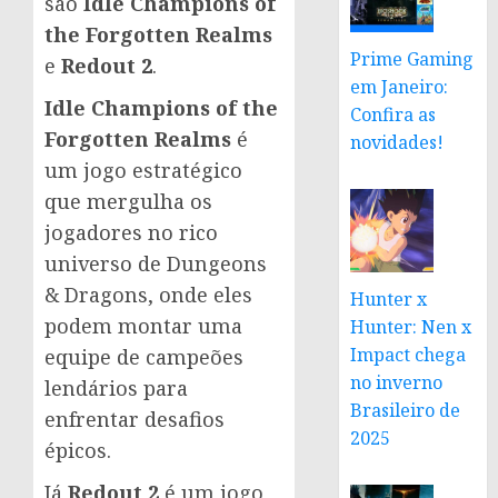
são
Idle Champions of
the Forgotten Realms
Prime Gaming
e
Redout 2
.
em Janeiro:
Idle Champions of the
Confira as
Forgotten Realms
é
novidades!
um jogo estratégico
que mergulha os
jogadores no rico
universo de Dungeons
& Dragons, onde eles
Hunter x
podem montar uma
Hunter: Nen x
Impact chega
equipe de campeões
no inverno
lendários para
Brasileiro de
enfrentar desafios
2025
épicos.
Já
Redout 2
é um jogo