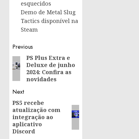
esquecidos
Demo de Metal Slug
Tactics disponível na
Steam
Post
Previous
navigation
PS Plus Extra e
Previous
Deluxe de junho
post:
2024: Confira as
novidades
Next
PS5 recebe
Next
atualização com
post:
integração ao
aplicativo
Discord