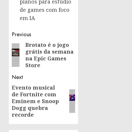
planos para estúdio
de games com foco
em IA
Post
Previous
navigation
Brotato é o jogo
Previous
grátis da semana
post:
na Epic Games
Store
Next
Evento musical
Next
de Fortnite com
post:
Eminem e Snoop
Dogg quebra
recorde